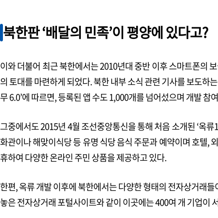
문화 & 피플
북한판 ‘배달의 민족’이 평양에 있다고?
역사의 기억, 평화의 미래
뜨거웠던 독립운동과 민족을 아우른 일심(一心) 사상
이와 더불어 최근 북한에서는 2010년대 중반 이후 스마트폰의 
진관사 태극기와 백초월 스님
의 토대를 마련하게 되었다. 북한 내부 소식 관련 기사를 보도하는 인
무 6.0’에 따르면, 등록된 앱 수도 1,000개를 넘어섰으며 개발 참
희망의 발걸음
오성철 작가
그중에서도 2015년 4월 조선중앙통신을 통해 처음 소개된 ‘옥
숟가락 작가의 남한 정착기
화관이나 해맞이식당 등 유명 식당 음식 주문과 예약이며 호텔, 외
트렌드로 보는 북한
휴하여 다양한 온라인 주민 상품을 제공하고 있다.
북한 IT 생활 변화와 배달앱, 전자상거래의 현실과 미래
한편, 옥류 개발 이후에 북한에서는 다양한 형태의 전자상거래들이
평화통일 명소
놓은 전자상거래 포털사이트와 같이 이곳에는 400여 개 기업이 서비
인천, 평화를 더(+)하다 인천통일플러스센터