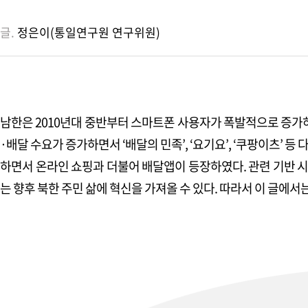
글.
정은이(통일연구원 연구위원)
포커스 & 이슈
현장 포커스 1
광복 80년, 여성이 만들어가는 평화통일
남한은 2010년대 중반부터 스마트폰 사용자가 폭발적으로 증가하
·배달 수요가 증가하면서 ‘배달의 민족’, ‘요기요’, ‘쿠팡이츠’
현장 포커스 2
하면서 온라인 쇼핑과 더불어 배달앱이 등장하였다. 관련 기반 시
‘평화와 통일 사회적 대화-2025 전국 릴레이 원탁회의 서울’
는 향후 북한 주민 삶에 혁신을 가져올 수 있다. 따라서 이 글에서
현장 포커스 3
제4차 직능별 정책회의에서 만난 새로운 대화의 시작
특집
정일영 | 광복의 빛, 한반도 평화의 골든 혼문으로 계승해야