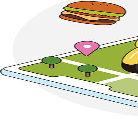
국제
김정섭 | 트럼프 시대, 동맹 현대화의 도전과 능동적 변환 전략
북한
이해정 | 원산갈마해안관광특별구 개장의 의미와 전망
광복 80주년, 대한민국
박주화 | 모순과 공존하는 사회적 대화를 위한 일고(一考)
평통 현장
평화통일 현장 1
‘2025 청소년 통일 어드벤처’
평화통일 현장 2