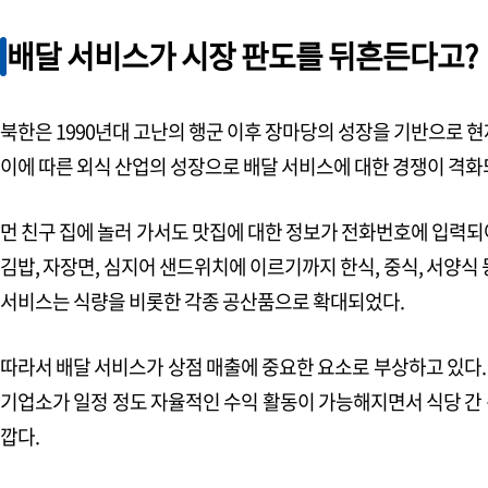
제주지역회의 제주청년위원회
‘제주청년이 전하는 평화통일 메시지’
배달 서비스가 시장 판도를 뒤흔든다고?
평화통일 현장 3
토론토협의회
북한은 1990년대 고난의 행군 이후 장마당의 성장을 기반으로 현재
캐나다 토론토 한반도 평화통일포럼
이에 따른 외식 산업의 성장으로 배달 서비스에 대한 경쟁이 격화
청년기자가 간다
먼 친구 집에 놀러 가서도 맛집에 대한 정보가 전화번호에 입력되
유럽·중동·아프리카지역회의 통일을 향한 별자리, 한민족 디아스포라
김밥, 자장면, 심지어 샌드위치에 이르기까지 한식, 중식, 서양식
서비스는 식량을 비롯한 각종 공산품으로 확대되었다.
우리동네 협의회
강원 정선군협의회
평화통일로 나아가기 위해 지역민과 함께 만드는 디딤돌
따라서 배달 서비스가 상점 매출에 중요한 요소로 부상하고 있다.
기업소가 일정 정도 자율적인 수익 활동이 가능해지면서 식당 간 
평화를 꿈꾸는 사람들
깝다.
경기도 연천군 횡산리 마을 반달 너머의 ‘통일 온달’을 꿈꾸다