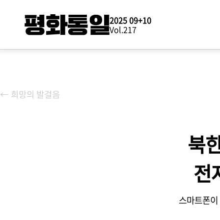
2025 09+10
스
Vol.217
테
의장 메시지
← 희망의 발걸음
평화로운 한반도의 새 시대를 열어가야 할 때
리포트
평화와 안보의 새로운 비전, 이재명 정부 국정과제
북한
사무처장 인사
전
방용승 | 평화통일의 길에 주권자인 국민의 참여를 높이겠습니다
스마트폰이 
대화로 잇다
분단의 최전선 접경지역 주민들이 말하는 변화