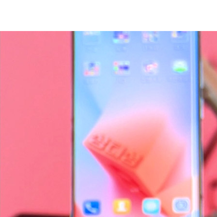
영화 속 한반도 이야기
‘월경(越境)’의 다큐 <수프와 이데올로기>
뉴스 & 소식
평화통일 소식
여성리더가 전하는 남북감성소통 콘서트 외
평화통일 라운지
민주평통과 함께하는 이벤트
평화통일 우체통
평통 우체통