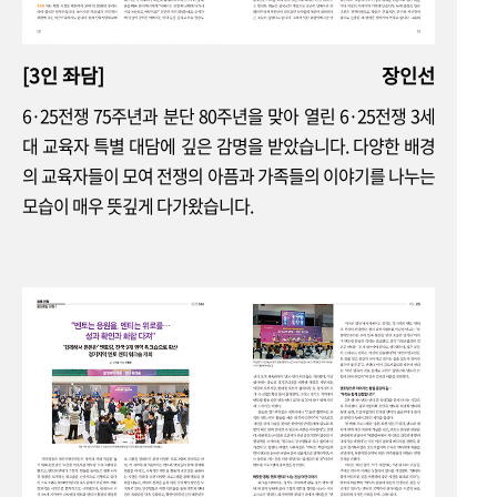
평화통일 현장 2
[3인 좌담]
장인선
대구 수성구협의회
‘2025 찾아가는 통일퀴즈 원정대’ 개최
6·25전쟁 75주년과 분단 80주년을 맞아 열린 6·25전쟁 3세
대 교육자 특별 대담에 깊은 감명을 받았습니다. 다양한 배경
평화통일 현장 3
의 교육자들이 모여 전쟁의 아픔과 가족들의 이야기를 나누는
충남 당진시협의회
모습이 매우 뜻깊게 다가왔습니다.
2025 평화통일 기원 청소년 시낭송대회
세계 속 평통
모스크바협의회
광복 80년, 미완의 독립운동과 통일의 과제 학술대회
우리동네 협의회
경기 오산시협의회
지역 속으로 더 가까이, 시민과 함께 만들어가는 평화통일