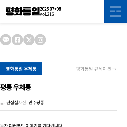
2025 07+08
Vol.216
스페셜
테마
평화통일 우체통
평화통일 큐레이션 →
의장 메시지 1
국민이 주인인 나라, 진짜 대한민국을 향해
평통 우체통
의장 메시지 2
글.
편집실
사진.
민주평통
국민주권정부, “안전하고 평화로운 나라”를 향한 첫걸음
광복 80주년, 대한민국
독자 여러분의 이야기를 기다립니다.