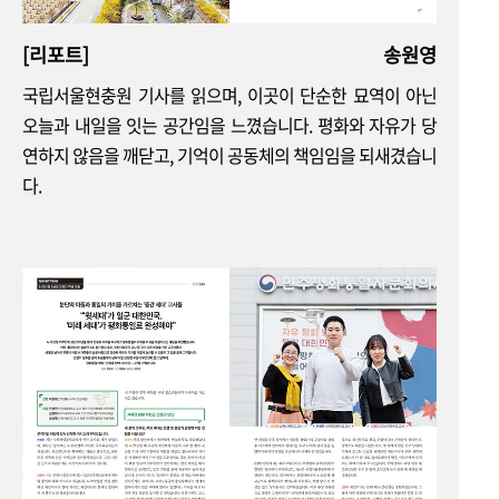
진단
[리포트]
송원영
김병로 | 남북 구조변화에 대응하는 창의적 통일 구상과 실천 전략
국립서울현충원 기사를 읽으며, 이곳이 단순한 묘역이 아닌
오늘과 내일을 잇는 공간임을 느꼈습니다. 평화와 자유가 당
국제
연하지 않음을 깨닫고, 기억이 공동체의 책임임을 되새겼습니
최윤정 | 끝나지 않은 분쟁: 인도-파키스탄 갈등의 역사적 기원과
다.
전개
북한
김규철 | 보이지 않는 북한 경제 읽기
평통현장
평화통일 현장 1
전남 광양시협의회
‘통일의 염원 평화연날리기’ 행사