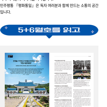
한눈에 보는 광복 80년
민주평통 『평화통일』은 독자 여러분과 함께 만드는 소통의 공간
입니다.
특집
박명규 | 광복 80주년! 이재명 정부 출범, 민주주의와 평화통일을
다시 생각한다
리포트
독립기념관, 역사를 마주하고 미래를 품다!
포커스 & 이슈
현장 포커스 1
2025 목포·강릉 평화통일 시민대화 개최
현장 포커스 2
평화통일 기원탑 제막식 및 통일기원제 개최