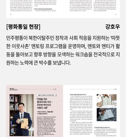
평통 인사이드
청년분과위원회
남북 청년이 공감으로 연결된 ‘워키토키 네트워킹’의 따뜻한 실천
[평화통일 현장]
강호우
민주평통이 북한이탈주민 정착과 사회 적응을 지원하는 ‘따뜻
청년기자가 간다 1
한 이웃사촌’ 멘토링 프로그램을 운영하며, 멘토와 멘티가 활
한반도 남단에서 울리는 통일의 노래
동을 돌아보고 향후 방향을 모색하는 워크숍을 전국적으로 지
원하는 노력에 큰 박수를 보냅니다.
청년기자가 간다 2
독일 한국입양동포와 함께하는 문화행사
문화 & 피플
전쟁의 기억, 평화의 미래
우리가 간과한 해병 1연대의 숨은 활약상 영광 있는 전쟁은
없다는 묵묵한 가르침