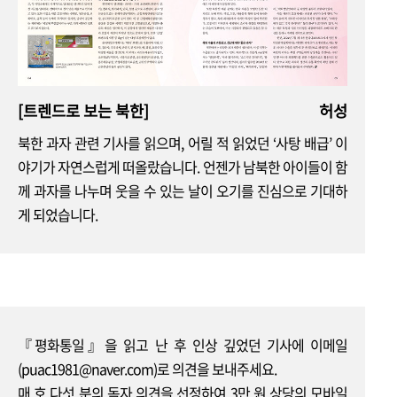
평화통일 소식
제3회 ‘DMZ 평화의 길 걷기’ 개최 외
평화통일 이벤트
민주평통과 함께하는 이벤트
[트렌드로 보는 북한]
허성
북한 과자 관련 기사를 읽으며, 어릴 적 읽었던 ‘사탕 배급’ 이
평화통일 우체통
야기가 자연스럽게 떠올랐습니다. 언젠가 남북한 아이들이 함
평통 우체통
께 과자를 나누며 웃을 수 있는 날이 오기를 진심으로 기대하
게 되었습니다.
평화통일 큐레이션
민주평통 SNS, 좋아요!
평화통일 칼럼
전영선 | 대화의 율격과 공손
『평화통일』을 읽고 난 후 인상 깊었던 기사에 이메일
(puac1981@naver.com)로 의견을 보내주세요.
매 호 다섯 분의 독자 의견을 선정하여 3만 원 상당의 모바일
2025 07+08
Vol.216