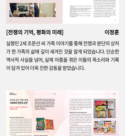
희망의 발걸음
허진 허진닷컴 대표
제대로 된 이북의 맛을 전하고픈 나는 ‘먼저 온 통일’입니다
[전쟁의 기억, 평화의 미래]
이정훈
트렌드로 보는 북한
실향민 2세 조문선 씨 가족 이야기를 통해 전쟁과 분단의 상처
북한의 맥주에 담긴 전략
가 한 가족의 삶에 깊이 새겨진 것을 알게 되었습니다. 단순한
역사적 사실을 넘어, 실제 아픔을 겪은 이들의 목소리와 기록
평화통일 명소
이 담겨 있어 더욱 진한 감동을 받았습니다.
분단의 상처 위에 피어난 평화의 공간, 임진각
영화 속 한반도 이야기
<이상한 나라의 수학자>의 서사적 특징
뉴스 & 소식