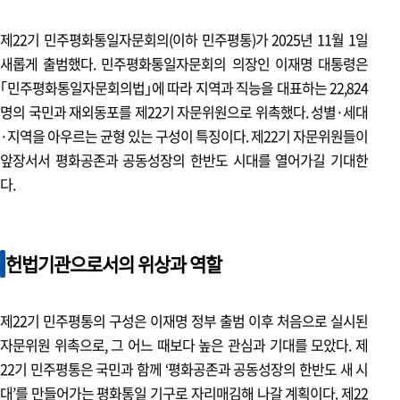
제22기 자문위원 위촉 현황과 구성 특징
제22기 민주평화통일자문회의(이하 민주평통)가 2025년 11월 1일
제22기 간부자문위원 소개
새롭게 출범했다. 민주평화통일자문회의 의장인 이재명 대통령은
제22기 부의장, 운영위원, 협의회장, 상임위원 등 소개
｢
민주평화통일자문회의법
｣
에 따라 지역과 직능을 대표하는 22,824
명의 국민과 재외동포를 제22기 자문위원으로 위촉했다. 성별·세대
제22기 자문회의 안내
·지역을 아우르는 균형 있는 구성이 특징이다. 제22기 자문위원들이
민주평통 조직, 자문위원 역할 등 소개
앞장서서 평화공존과 공동성장의 한반도 시대를 열어가길 기대한
다.
포커스 & 이슈
헌법기관으로서의 위상과 역할
현장 포커스 1
제22기 첫 운영위원회 개최
제22기 민주평통의 구성은 이재명 정부 출범 이후 처음으로 실시된
현장 포커스 2
자문위원 위촉으로, 그 어느 때보다 높은 관심과 기대를 모았다. 제
제22기 민주평통 상임위원 임명장 수여식
22기 민주평통은 국민과 함께 ‘평화공존과 공동성장의 한반도 새 시
대’를 만들어가는 평화통일 기구로 자리매김해 나갈 계획이다. 제22