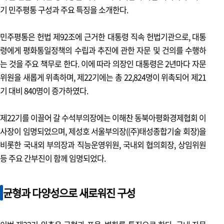
현장 포커스 3
기 민주평통 구성과 주요 특징을 소개한다.
제22기 민주평통 국내 부의장·협의회장 합동 워크숍
민주평통은 헌법 제92조에 근거한 대통령 직속 헌법기관으로, 대통
특집
령에게 평화통일정책의 수립과 추진에 관한 자문 및 건의를 수행하
이수형 | APEC 정상회의, 경주에서 새 질서를 말하다
는 것을 주요 책무로 한다. 이에 따라 의장인 대통령은 2년마다 자문
위원을 새롭게 위촉하며, 제22기에는 총 22,824명이 위촉되어 제21
국제
기 대비 840명이 증가하였다.
양기호 | 일본 다카이치 정권과 동북아 국제 정세: 변화와 전망
제22기를 이끌어 갈 수석부의장에는 이해찬 동북아평화경제협회 이
사장이 임명되었으며, 제성호 서울부의장((주)태성종합기술 회장)을
북한
비롯한 국내외 부의장과 직능운영위원, 국내외 협의회장, 상임위원
박영자 | 북한의 9차 당대회 전략: ‘새시대 5대 당건설 노선’
등 주요 간부진이 함께 임명되었다.
광복 80주년, 대한민국
정진헌 | 광복 80년, 분단 80년: 통일을 넘어 ‘분단 이후의 시민’을
균형과 다양성으로 새로워진 구성
상상하다