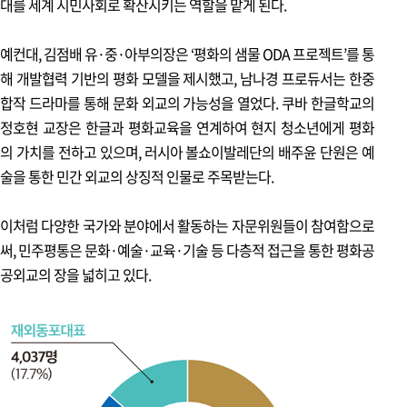
대를 세계 시민사회로 확산시키는 역할을 맡게 된다.
평화통일 큐레이션
민주평통 SNS 손고리즘 추천 영상
예컨대, 김점배 유·중·아부의장은 ‘평화의 샘물 ODA 프로젝트’를 통
해 개발협력 기반의 평화 모델을 제시했고, 남나경 프로듀서는 한중
평화통일 칼럼
합작 드라마를 통해 문화 외교의 가능성을 열었다. 쿠바 한글학교의
이해정 | 평화공존과 번영의 한반도 실현을 위한 단계적 협력 과제
정호현 교장은 한글과 평화교육을 연계하여 현지 청소년에게 평화
의 가치를 전하고 있으며, 러시아 볼쇼이발레단의 배주윤 단원은 예
술을 통한 민간 외교의 상징적 인물로 주목받는다.
2025 11+12
Vol.218
이처럼 다양한 국가와 분야에서 활동하는 자문위원들이 참여함으로
써, 민주평통은 문화·예술·교육·기술 등 다층적 접근을 통한 평화공
공외교의 장을 넓히고 있다.