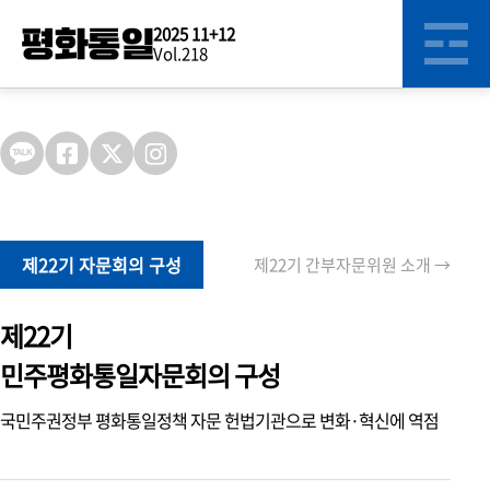
2025 11+12
Vol.218
스페셜
테마
제22기 자문회의 구성
제22기 간부자문위원 소개 →
의장 메시지
조화와 화합의 정신으로 지속가능한 내일을 향해
제22기
민주평화통일자문회의 구성
수석부의장 취임 인사
평화공존과 공동성장을 향한 새로운 출발
국민주권정부 평화통일정책 자문 헌법기관으로 변화·혁신에 역점
제22기 자문회의 구성