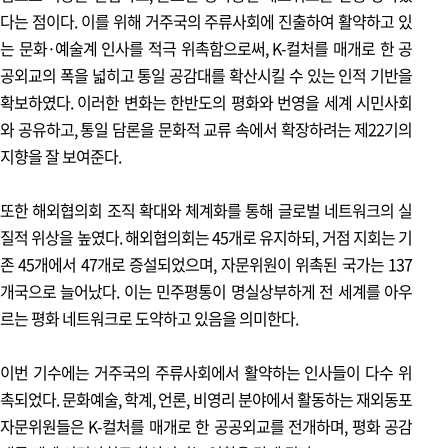
평화의 상징으로 다시 태어나다 DMZ 박물관
다는 점이다. 이를 위해 거주국의 주류사회에 진출하여 활약하고 있
는 문화·예술계 인사를 적극 위촉함으로써, K-컬처를 매개로 한 공
영화 속 한반도 이야기
공외교의 폭을 넓히고 통일 공감대를 확산시킬 수 있는 인적 기반을
코믹으로 점철된 분단 소재의 장르 영화 <육사오(6/45)>
확보하였다. 이러한 변화는 한반도의 평화와 번영을 세계 시민사회
와 공유하고, 통일 담론을 문화적 교류 속에서 확장하려는 제22기의
지향을 잘 보여준다.
뉴스 & 소식
또한 해외협의회 조직 확대와 체계화를 통해 글로벌 네트워크의 실
평화통일 소식
질적 위상을 높였다. 해외협의회는 45개로 유지하되, 거점 지회는 기
평화의 중요성을 되새기는 2025년 청소년 통일기행 외
존 45개에서 47개로 증설되었으며, 자문위원이 위촉된 국가는 137
개국으로 늘어났다. 이는 민주평통이 명실상부하게 전 세계를 아우
평화통일 라운지
르는 평화 네트워크로 도약하고 있음을 의미한다.
민주평통과 함께하는 이벤트
이번 기수에는 거주국의 주류사회에서 활약하는 인사들이 다수 위
평화통일 우체통
촉되었다. 문화예술, 학계, 언론, 비영리 분야에서 활동하는 재외동포
평통 우체통
자문위원들은 K-컬처를 매개로 한 공공외교를 전개하며, 평화 공감