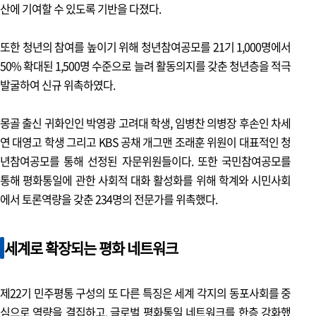
평화통일 현장 2
산에 기여할 수 있도록 기반을 다졌다.
제16회 지평선 평화통일 페스티벌
또한 청년의 참여를 높이기 위해 청년참여공모를 21기 1,000명에서
문화 & 피플
50% 확대된 1,500명 수준으로 늘려 활동의지를 갖춘 청년층을 적극
발굴하여 신규 위촉하였다.
평화를 꿈꾸는 사람들
몽골 출신 귀화인인 박영광 고려대 학생, 임병찬 의병장 후손인 차세
강원도 철원군 알알이 여문 평화와 통일의 오대쌀
연 대영고 학생 그리고 KBS 공채 개그맨 조래훈 위원이 대표적인 청
년참여공모를 통해 선정된 자문위원들이다. 또한 국민참여공모를
희망의 발걸음
통해 평화통일에 관한 사회적 대화 활성화를 위해 학계와 시민사회
김은주 대표
에서 토론역량을 갖춘 234명의 전문가를 위촉했다.
따뜻한 손길 받아 정착한 나, 이젠 나도 도우며 살렵니다
세계로 확장되는 평화 네트워크
트렌드로 보는 북한
위성에 비친 북한의 도시 변화, 리질리언스의 빛
제22기 민주평통 구성의 또 다른 특징은 세계 각지의 동포사회를 중
평화통일 명소
심으로 역량을 결집하고, 글로벌 평화통일 네트워크를 한층 강화했