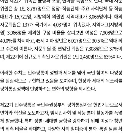
이번 제22기 위촉은 균형과 포용, 변화를 특징으로 한다. 국내 자문
평통 현장
위원은 총 1만 8,787명으로 정당·직능단체·주요 사회단체 등 직능
대표가 15,721명, 지방의회 의원인 지역대표가 3,066명이다. 해외
제22기 민주평통 출범
자문위원은 137개 국가에서 4,037명이 위촉됐다. 지역대표(지방의
특별 인터뷰 1
원) 3,066명을 제외한 구성 비율을 살펴보면 여성은 7,908명으로
“국민이 하는 평화통일의 길을 만들어가겠습니다” 방용승
40.0%를 차지하고, 45세 이하 청년은 6,017명으로 30.5%로 역대 최
사무처장
고 수준에 이른다. 자문위원 중 연임된 위원은 7,308명으로 37%이
며, 제22기에 신규로 위촉된 자문위원은 1만 2,450명으로 63%이다.
제22기 민주평통 출범
특별 인터뷰 2
이러한 수치는 민주평통이 성별과 세대를 넘어 국민 참여의 다양성
박영광 경기도이민사회통합지원센터 외국인주민명예대사
을 실질적으로 구현하고 있음을 보여주며, 현장과 세대의 목소리를
차세연 대영고등학교 학생 심상무 (주)아임우드 대표(소목장)
평화통일정책에 반영하려는 변화의 방향을 제시한다.
이성배 前 KA VOICE 이사장
제22기 민주평통은 국민주권정부의 평화통일자문 헌법기관으로서
평화통일 현장 1
변화와 혁신을 도모하고자, 범시민사회 및 직능 분야 활동가를 폭넓
제39차 남북관계 전문가 토론회
게 발굴했다. 특히 성별·세대별 균형을 강화하기 위해 여성과 청년
의 위촉 비율을 확대하고, 다양한 사회 참여층이 평화·통일 담론 확